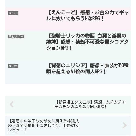
【えんこーど】感想・お金の力でギャ
同人RPG
ルに抜いてもらうHなRPG！
【聖騎士リッカの物語 白翼と淫翼の
殿堂入り作品
姉妹】感想・勃起不可避な最シコアク
ションRPG！
【背徳のエリシア】感想・衣装が50種
同人RPG
類を超えるAI絵の同人RPG！
【斬穿姫エクスエル】感想・ムチムチ×
デカチンのふたなり同人RPG！
【遠恋中の年下彼女が女に飢えた雄猿共
の学園で交尾相手にされてた。】感想＆
レビュー！