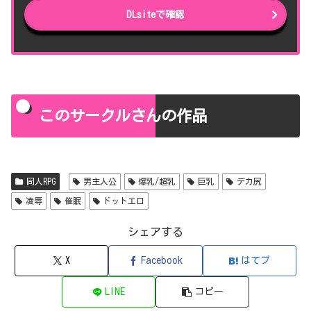
DLsiteで確認
このサークルさんの作品
同人RPG
男主人公
爆乳/超乳
巨乳
デカ尻
凌辱
催眠
ドットエロ
シェアする
X
Facebook
はてブ
LINE
コピー